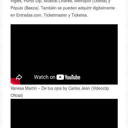
Inglés, Punto Dip, Musical Linares, Metrópoli (Úbeda) y
Pópulo (Baeza). También se pueden adquirir digitalmente
en Entradas.com, Ticketmaster y Ticketea.
Vanesa Martín – De tus ojos by Carlos Jean (Videoclip
Oficial)