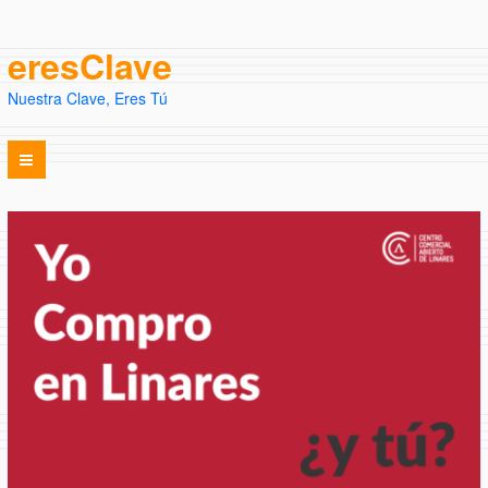
eresClave
Nuestra Clave, Eres Tú