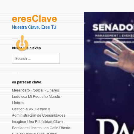
eresClave
Nuestra Clave, Eres Tú
busca tus claves
os parecen clave:
Merendero Tropical - Linares
Ludoteca Mi Pequeño Mundo -
Linares
Gestion-a 96. Gestión y
Administración de Comunidades
Imaginar Una Publicidad Clave
Persianas Linares - en Calle Úbeda
Clínica Raquel Ruiz Vargas.