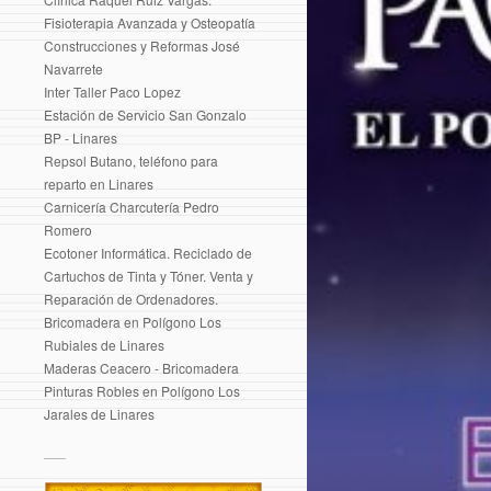
Fisioterapia Avanzada y Osteopatía
Construcciones y Reformas José
Navarrete
Inter Taller Paco Lopez
Estación de Servicio San Gonzalo
BP - Linares
Repsol Butano, teléfono para
reparto en Linares
Carnicería Charcutería Pedro
Romero
Ecotoner Informática. Reciclado de
Cartuchos de Tinta y Tóner. Venta y
Reparación de Ordenadores.
Bricomadera en Polígono Los
Rubiales de Linares
Maderas Ceacero - Bricomadera
Pinturas Robles en Polígono Los
Jarales de Linares